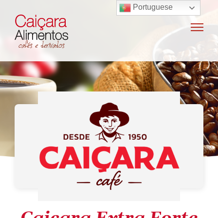
Portuguese
Home
Sobre o grupo
Máquinas de café
Locação e vendas de máquinas de café
Insumos para máquinas de café
Manutenção e oficina
Terceirização
Export
Nossas marcas
Produtos
SAC / Ouvidoria
Receitas
Blog
Contato