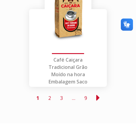
Café Caiçara
Tradicional Grão
Moído na hora
Embalagem Saco
1
2
3
…
9