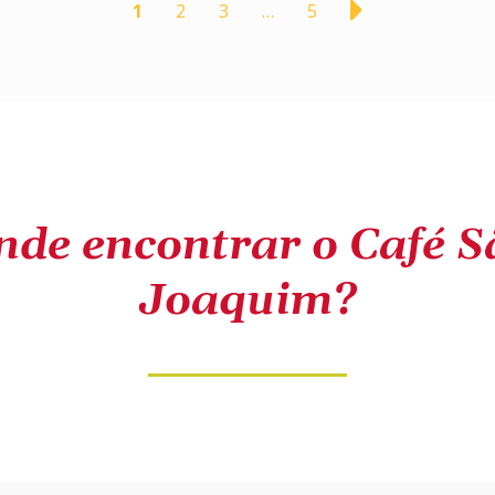
1
2
3
…
5
nde encontrar o Café S
Joaquim?