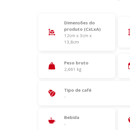
Dimensões do
produto (CxLxA)
12cm x 3cm x
13,8cm
Peso bruto
2,661 kg
Tipo de café
-
Bebida
-