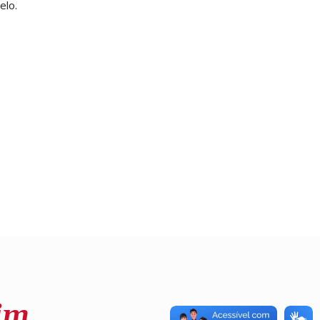
elo.
im