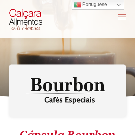
Portuguese
Home
Sobre o grupo
Máquinas de café
Locação e vendas de máquinas de café
Insumos para máquinas de café
Manutenção e oficina
Terceirização
Export
Nossas marcas
Produtos
SAC / Ouvidoria
Receitas
Blog
Contato