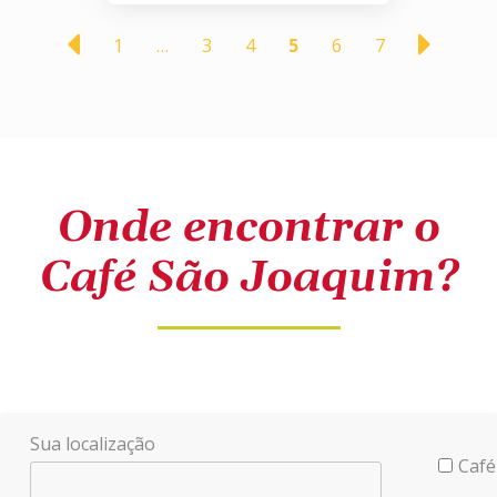
1
…
3
4
5
6
7
Onde encontrar o
Café São Joaquim?
Sua localização
Café