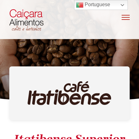
Portuguese
Home
Sobre o grupo
Máquinas de café
Locação e vendas de máquinas de café
Insumos para máquinas de café
Manutenção e oficina
Terceirização
Export
Nossas marcas
Produtos
SAC / Ouvidoria
Receitas
Blog
Contato