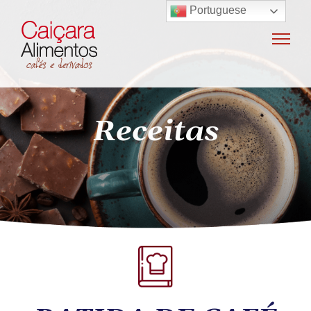
Portuguese
Home
Sobre o grupo
Máquinas de café
Receitas
Locação e vendas de máquinas de café
Insumos para máquinas de café
Manutenção e oficina
Terceirização
Export
Nossas marcas
Produtos
SAC / Ouvidoria
Receitas
Blog
Contato