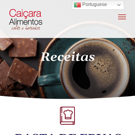
Portuguese
Home
Sobre o grupo
Máquinas de café
Receitas
Locação e vendas de máquinas de café
Insumos para máquinas de café
Manutenção e oficina
Terceirização
Export
Nossas marcas
Produtos
SAC / Ouvidoria
Receitas
Blog
Contato