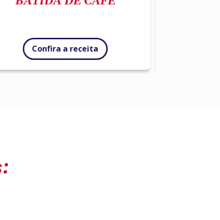
BATIDA DE CAFÉ
COQUE
Confira a receita
Con
: