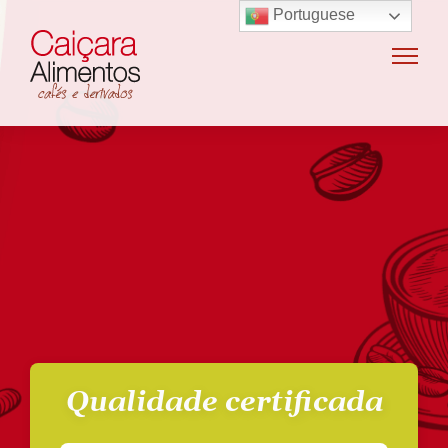
Portuguese
Home
Sobre o grupo
Máquinas de café
Locação e vendas de máquinas de café
Insumos para máquinas de café
Manutenção e oficina
Terceirização
Export
Nossas marcas
Produtos
SAC / Ouvidoria
Receitas
Blog
Qualidade certificada
Contato