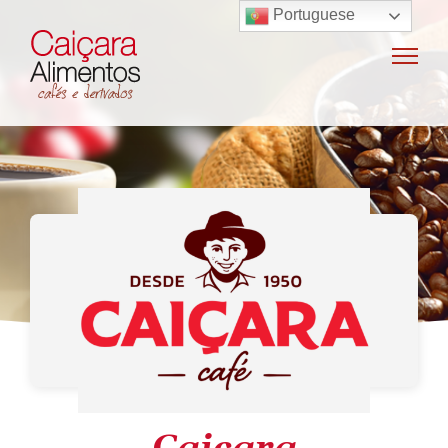
Portuguese
Home
Sobre o grupo
Máquinas de café
Locação e vendas de máquinas de café
Insumos para máquinas de café
Manutenção e oficina
Terceirização
Export
Nossas marcas
Produtos
SAC / Ouvidoria
Receitas
Blog
Contato