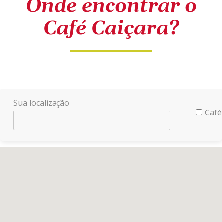
Onde encontrar o
Café Caiçara?
Sua localização
Café