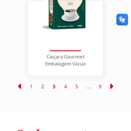
Caiçara Gourmet
Embalagem Vácuo
1
2
3
4
5
…
9