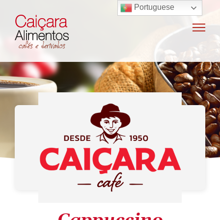
Portuguese
Home
Sobre o grupo
Máquinas de café
Locação e vendas de máquinas de café
Insumos para máquinas de café
Manutenção e oficina
Terceirização
Export
Nossas marcas
Produtos
SAC / Ouvidoria
Receitas
Blog
Contato