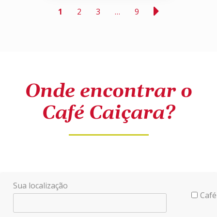
1
2
3
…
9
Onde encontrar o
Café Caiçara?
Sua localização
Café