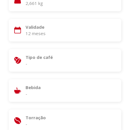
2,661 kg
Validade
12 meses
Tipo de café
-
Bebida
-
Torração
-