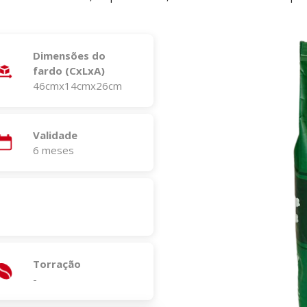
Dimensões do
fardo (CxLxA)
46cmx14cmx26cm
Validade
6 meses
Torração
-