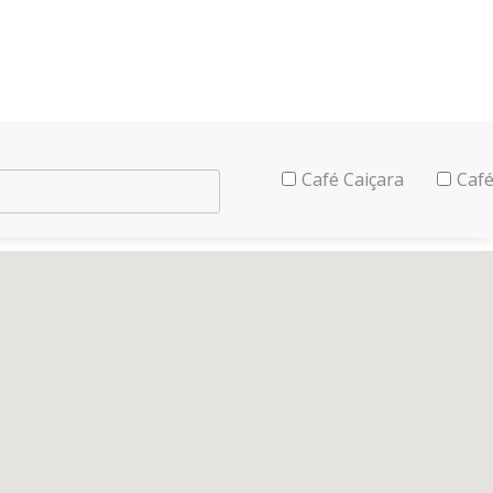
Café Caiçara
Café