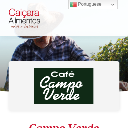
Portuguese
Home
Sobre o grupo
Máquinas de café
Locação e vendas de máquinas de café
Insumos para máquinas de café
Manutenção e oficina
Terceirização
Export
Nossas marcas
Produtos
SAC / Ouvidoria
Receitas
Blog
Contato