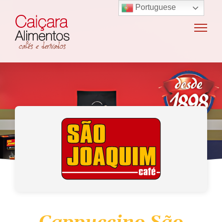
Portuguese
Home
Sobre o grupo
Máquinas de café
Locação e vendas de máquinas de café
Insumos para máquinas de café
Manutenção e oficina
Terceirização
Export
Nossas marcas
Produtos
SAC / Ouvidoria
Receitas
Blog
Contato