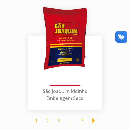
São Joaquim Moinho
Embalagem Saco
1
2
3
…
7