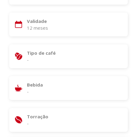
Validade
12 meses
Tipo de café
-
Bebida
-
Torração
-