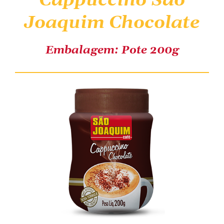
Cappuccino São
Joaquim Chocolate
COMPRE ONLINE
Embalagem: Pote 200g