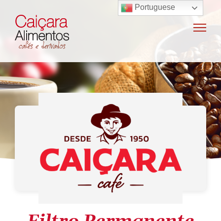
Portuguese
Home
Sobre o grupo
Máquinas de café
Locação e vendas de máquinas de café
Insumos para máquinas de café
Manutenção e oficina
Terceirização
Export
Nossas marcas
Produtos
SAC / Ouvidoria
Receitas
Blog
Contato