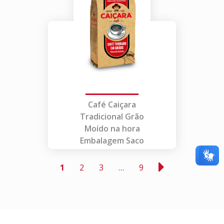
Café Caiçara
Tradicional Grão
Moído na hora
Embalagem Saco
1
2
3
…
9