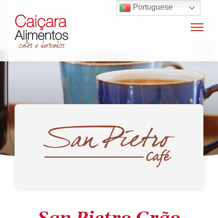
Portuguese
Home
Sobre o grupo
Máquinas de café
Locação e vendas de máquinas de café
Insumos para máquinas de café
Manutenção e oficina
Terceirização
Export
Nossas marcas
Produtos
SAC / Ouvidoria
Receitas
Blog
Contato