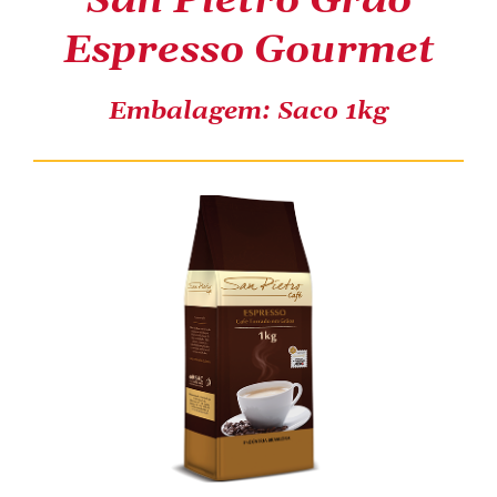
San Pietro Grão
Espresso Gourmet
COMPRE ONLINE
Embalagem: Saco 1kg