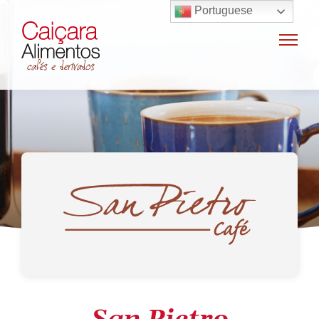
Portuguese
Home
Sobre o grupo
Máquinas de café
Locação e vendas de máquinas de café
Insumos para máquinas de café
Manutenção e oficina
Terceirização
Export
Nossas marcas
Produtos
SAC / Ouvidoria
Receitas
Blog
Contato