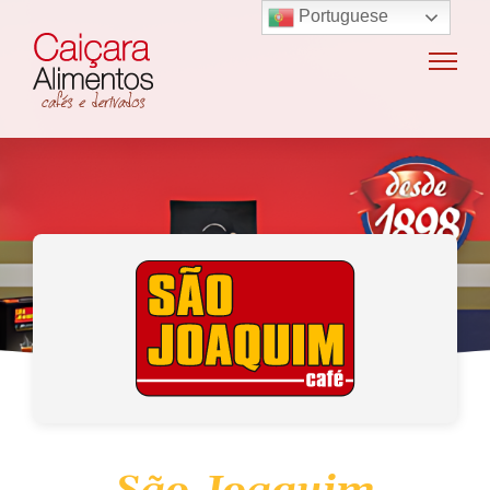
Portuguese
Home
Sobre o grupo
Máquinas de café
Locação e vendas de máquinas de café
Insumos para máquinas de café
Manutenção e oficina
Terceirização
Export
Nossas marcas
Produtos
SAC / Ouvidoria
Receitas
Blog
Contato