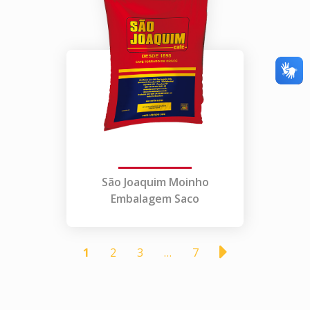
São Joaquim Moinho
Embalagem Saco
1
2
3
…
7