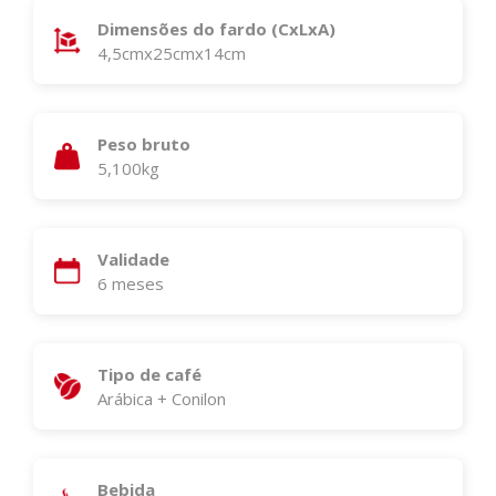
Dimensões do fardo (CxLxA)
4,5cmx25cmx14cm
Peso bruto
5,100kg
Validade
6 meses
Tipo de café
Arábica + Conilon
Bebida