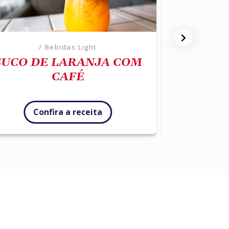
/ Bebidas Light
SUCO DE LARANJA COM
CHOCO
CAFÉ
C
Confira a receita
Con