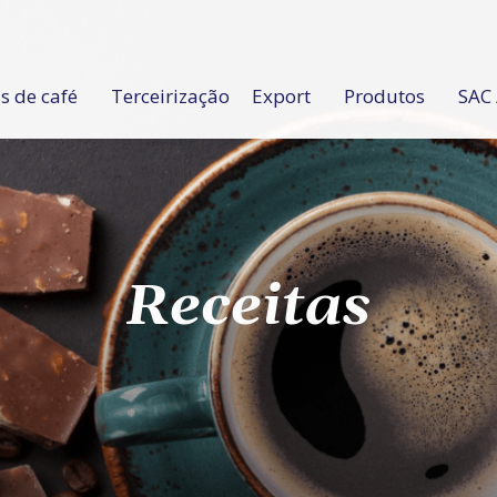
 de café
Terceirização
Export
Produtos
SAC 
Receitas