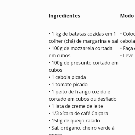
Ingredientes
Modo 
• 1 kg de batatas cozidas em 1
• Colo
colher (chá) de margarina e sal
cebola
• 100g de mozzarela cortada
• Faça
em cubos
• Leve
• 100g de presunto cortado em
cubos
• 1 cebola picada
• 1 tomate picado
• 1 peito de frango cozido e
cortado em cubos ou desfiado
• 1 lata de creme de leite
• 1/3 xícara de café Caiçara
• 150g de queijo ralado
• Sal, orégano, cheiro verde à
gosto