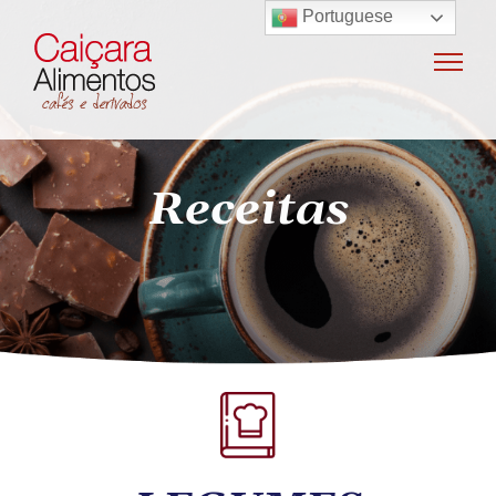
Portuguese
Home
Sobre o grupo
Máquinas de café
Receitas
Locação e vendas de máquinas de café
Insumos para máquinas de café
Manutenção e oficina
Terceirização
Export
Nossas marcas
Produtos
SAC / Ouvidoria
Receitas
Blog
Contato