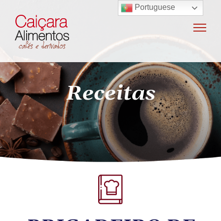
Portuguese
Home
Sobre o grupo
Máquinas de café
Receitas
Locação e vendas de máquinas de café
Insumos para máquinas de café
Manutenção e oficina
Terceirização
Export
Nossas marcas
Produtos
SAC / Ouvidoria
Receitas
Blog
Contato