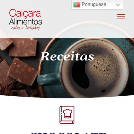
Portuguese
Home
Sobre o grupo
Máquinas de café
Receitas
Locação e vendas de máquinas de café
Insumos para máquinas de café
Manutenção e oficina
Terceirização
Export
Nossas marcas
Produtos
SAC / Ouvidoria
Receitas
Blog
Contato